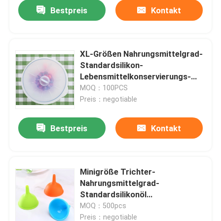
Bestpreis
Kontakt
XL-Größen Nahrungsmittelgrad-
Standardsilikon-
Lebensmittelkonservierungs-
Schüssel-Abdeckungsdeckel
MOQ：100PCS
Preis：negotiable
Bestpreis
Kontakt
Haus
Minigröße Trichter-
Nahrungsmittelgrad-
Produkte
Standardsilikonöl
Trichterküchenwerkzeuge
MOQ：500pcs
Über uns
Preis：negotiable