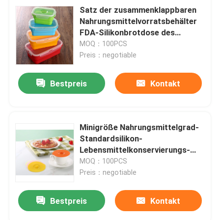
Satz der zusammenklappbaren
Nahrungsmittelvorratsbehälter
FDA-Silikonbrotdose des
Silikon-4 für Kinder
MOQ：100PCS
Preis：negotiable
Bestpreis
Kontakt
Minigröße Nahrungsmittelgrad-
Standardsilikon-
Lebensmittelkonservierungs-
Schüssel-Abdeckungsdeckel
MOQ：100PCS
Preis：negotiable
Bestpreis
Kontakt