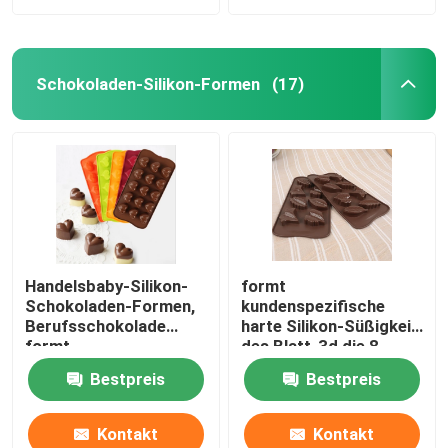
Schokoladen-Silikon-Formen
(17)
Handelsbaby-Silikon-
formt
Schokoladen-Formen,
kundenspezifische
Berufsschokolade
harte Silikon-Süßigkeit
formt
des Blatt-3d die 8
Nahrungsmittelgrad
Hohlraum-leichte
Bestpreis
Bestpreis
einfache Reinigung
Kontakt
Kontakt