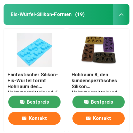
Eis-Würfel-Silikon-Formen
(19)
Fantastischer Silikon-
Hohlraum 8, den
Eis-Würfel formt
kundenspezifisches
Hohlraum des
Silikon
Nahrungsmittelgrad-6
Nahrungsmittelgrad,
für Cocktails
Eis-Würfel-
Bestpreis
Bestpreis
FormKaffeebohne
formt, formte
Kontakt
Kontakt