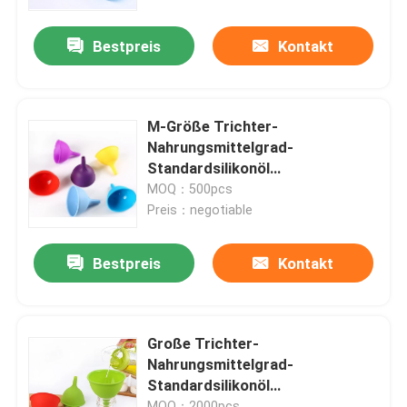
Bestpreis
Kontakt
Fabrik-Ausflug
Qualitätskontrolle
M-Größe Trichter-
Nahrungsmittelgrad-
Treten Sie mit uns in Verbindung
Standardsilikonöl
Trichterküchenwerkzeuge
MOQ：500pcs
Preis：negotiable
Fordern Sie ein Zitat
Bestpreis
Kontakt
Formen Sie Silikon-Form
Eis-Würfel-Silikon-Formen
Große Trichter-
Nahrungsmittelgrad-
Standardsilikonöl
Kuchen-Silikon-Formen
Trichterküchenwerkzeuge
MOQ：2000pcs