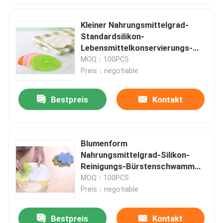
Kleiner Nahrungsmittelgrad-
Standardsilikon-
Lebensmittelkonservierungs-
Schüssel-Abdeckungsdeckel
MOQ：100PCS
Preis：negotiable
Bestpreis
Kontakt
Blumenform
Nahrungsmittelgrad-Silikon-
Reinigungs-Bürstenschwamm
für Reinigungsteller und Frucht
MOQ：100PCS
Preis：negotiable
Bestpreis
Kontakt