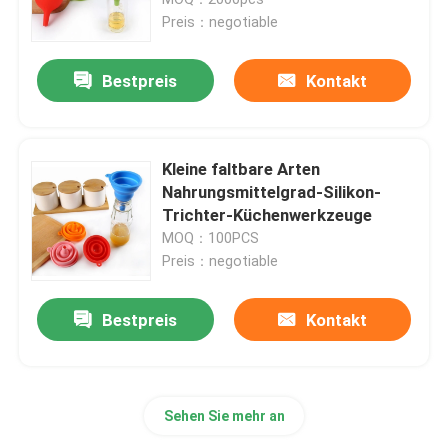
Preis：negotiable
Schokoladen-Silikon-Formen
Bestpreis
Kontakt
Eis-Ball-Silikon-Formen
Kleine faltbare Arten
Silikon-Handhandschuhe
Nahrungsmittelgrad-Silikon-
Trichter-Küchenwerkzeuge
MOQ：100PCS
Silikon-Reise-Verpackungs-Flasche
Preis：negotiable
Silikon-Löffel-Spachtel
Bestpreis
Kontakt
Silikon-Küchen-Werkzeuge
Sehen Sie mehr an
Silikon-Kinderprodukt