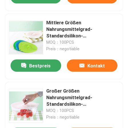
Mittlere Größen
Nahrungsmittelgrad-
Standardsilikon-
Lebensmittelkonservierungs-
MOQ：100PCS
Schüssel-Abdeckungsdeckel
Preis：negotiable
Bestpreis
Kontakt
Großer Größen
Nahrungsmittelgrad-
Standardsilikon-
Lebensmittelkonservierungs-
MOQ：100PCS
Schüssel-Abdeckungsdeckel
Preis：negotiable