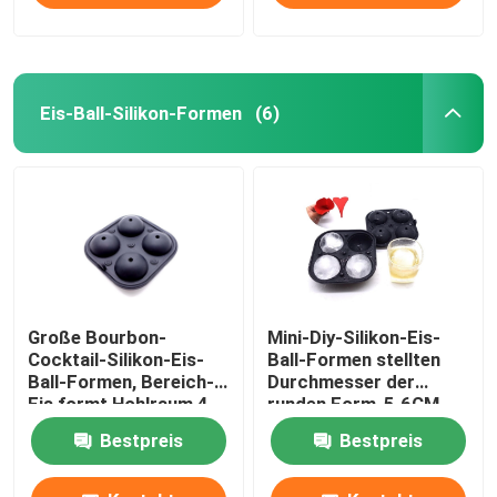
Eis-Ball-Silikon-Formen
(6)
Große Bourbon-
Mini-Diy-Silikon-Eis-
Cocktail-Silikon-Eis-
Ball-Formen stellten
Ball-Formen, Bereich-
Durchmesser der
Eis formt Hohlraum 4
runden Form-5.6CM
für Getränke ein
Bestpreis
Bestpreis