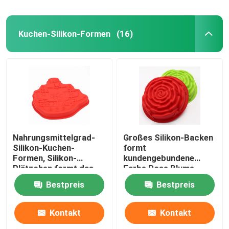
Kuchen-Silikon-Formen
(16)
Nahrungsmittelgrad-
Großes Silikon-Backen
Silikon-Kuchen-
formt
Formen, Silikon-
kundengebundene
Plätzchen formt das
Farbe Rose Blume
geformte Piraten-Boot
Bestpreis
Bestpreis
Kontakt
Kontakt