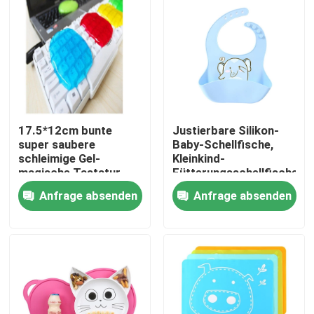
17.5*12cm bunte
Justierbare Silikon-
super saubere
Baby-Schellfische,
schleimige Gel-
Kleinkind-
magische Tastatur-
Fütterungsschellfische
Reinigungsmittel
BPA frei mit Haken-
Anfrage absenden
Anfrage absenden
Löchern
Nach Hause
Über uns
Kontakte