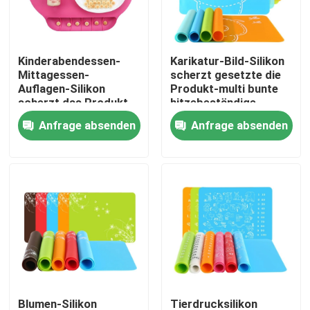
Produkte
Kinderabendessen-
Karikatur-Bild-Silikon
Mittagessen-
scherzt gesetzte die
Formen Sie Silikon-Form
Auflagen-Silikon
Produkt-multi bunte
scherzt das Produkt-
hitzebeständige
Wasser-Waschen
Nahrung
Anfrage absenden
Anfrage absenden
Eis-Würfel-Silikon-Formen
wiederverwendbar
Kuchen-Silikon-Formen
Schokoladen-Silikon-Formen
Eis-Ball-Silikon-Formen
Silikon-Handhandschuhe
Blumen-Silikon
Tierdrucksilikon