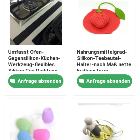
Umfasst Ofen-
Nahrungsmittelgrad-
Gegensilikon-Küchen-
Silikon-Teebeutel-
Werkzeug-flexibles
Halter-nach Maß nette
Silikon Gap Dichtung
Erdbeerform
Gap
Anfrage absenden
Anfrage absenden
Nach Hause
Über uns
Kontakte