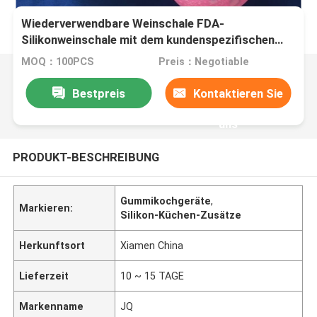
Wiederverwendbare Weinschale FDA-
Silikonweinschale mit dem kundenspezifischen
Logodruck verfügbar
MOQ：100PCS
Preis：Negotiable
Bestpreis
Kontaktieren Sie
uns
PRODUKT-BESCHREIBUNG
Gummikochgeräte
,
Markieren:
Silikon-Küchen-Zusätze
Herkunftsort
Xiamen China
Lieferzeit
10 ~ 15 TAGE
Markenname
JQ