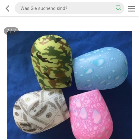
2
/
2