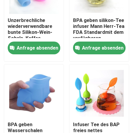
Produkte
Unzerbrechliche
BPA geben silikon-Tee
wiederverwendbare
infuser Mann Herr-Tea
bunte Silikon-Wein-
FDA Standardmit dem
Formen Sie Silikon-Form
Schale, Kaffee-
verfügbaren
Silikon-Wein-Gläser
Kastenpaket frei
Anfrage absenden
Anfrage absenden
Eis-Würfel-Silikon-Formen
Kuchen-Silikon-Formen
Schokoladen-Silikon-Formen
Eis-Ball-Silikon-Formen
BPA geben
Infuser Tee des BAP
Silikon-Handhandschuhe
Wasserschalen
freies nettes