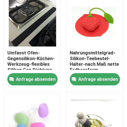
Umfasst Ofen-
Nahrungsmittelgrad-
Gegensilikon-Küchen-
Silikon-Teebeutel-
Werkzeug-flexibles
Halter-nach Maß nette
Silikon Gap Dichtung
Erdbeerform
Gap
Anfrage absenden
Anfrage absenden
Haus
Produkte
Über uns