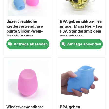
Fabrik-Ausflug
Unzerbrechliche
BPA geben silikon-Tee
wiederverwendbare
infuser Mann Herr-Tea
Qualitätskontrolle
bunte Silikon-Wein-
FDA Standardmit dem
Schale, Kaffee-
verfügbaren
Silikon-Wein-Gläser
Kastenpaket frei
Anfrage absenden
Anfrage absenden
Treten Sie mit uns in Verbindung
Fordern Sie ein Zitat
Formen Sie Silikon-Form
Eis-Würfel-Silikon-Formen
Kuchen-Silikon-Formen
Wiederverwendbare
BPA geben