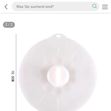
2
/
2