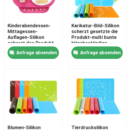
Fabrik-Ausflug
Kinderabendessen-
Karikatur-Bild-Silikon
Mittagessen-
scherzt gesetzte die
Qualitätskontrolle
Auflagen-Silikon
Produkt-multi bunte
scherzt das Produkt-
hitzebeständige
Wasser-Waschen
Nahrung
Anfrage absenden
Anfrage absenden
Treten Sie mit uns in Verbindung
wiederverwendbar
Fordern Sie ein Zitat
Formen Sie Silikon-Form
Eis-Würfel-Silikon-Formen
Kuchen-Silikon-Formen
Blumen-Silikon
Tierdrucksilikon