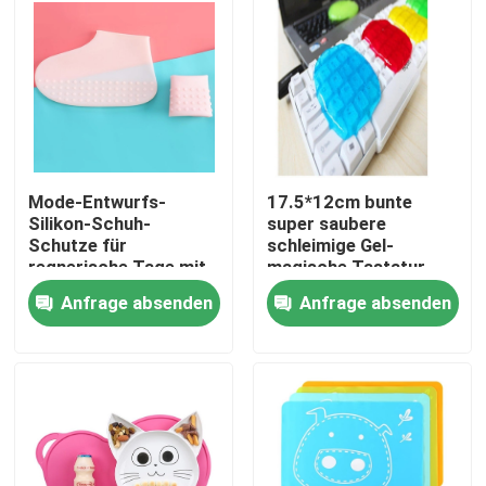
Mode-Entwurfs-
17.5*12cm bunte
Silikon-Schuh-
super saubere
Schutze für
schleimige Gel-
regnerische Tage mit
magische Tastatur-
3 verschiedenen
Reinigungsmittel
Anfrage absenden
Anfrage absenden
Größen
Haus
Produkte
Über uns